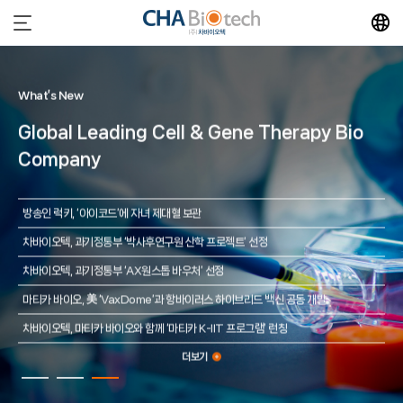
R&D 사업
R&D 사업
What’s New
Cells - Cure the Incurable
질환별 최적 세포주 선정을 통해
Global Leading Cell & Gene Therapy Bio
(세포, 유전자 치료제 개발 통한
맞춤형 세포치료제 개발 기술 보유
Company
희귀 암종과 난치성 질환 정복)
방송인 럭키, ‘아이코드’에 자녀 제대혈 보관
줄기세포 분야 글로벌 특허 출원 건수, 세계 4위
R&D 사업 가속화 및 신사업 성과달성을 통해
차바이오텍, 과기정통부 ‘박사후연구원 산학 프로젝트’ 선정
명실상부 글로벌 바이오 기업으로 도약
차바이오텍, 과기정통부 ‘AX원스톱 바우처’ 선정
마티카 바이오, 美 ‘VaxDome’과 항바이러스 하이브리드 백신 공동 개발
차바이오텍, 마티카 바이오와 함께 ‘마티카 K-IIT 프로그램’ 런칭
더보기