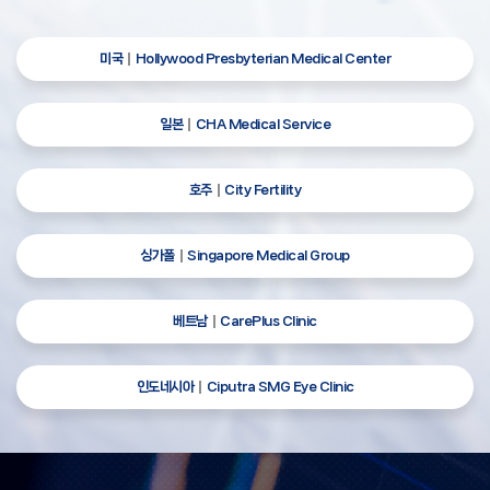
미국
Hollywood Presbyterian Medical Center
일본
CHA Medical Service
호주
City Fertility
싱가폴
Singapore Medical Group
베트남
CarePlus Clinic
인도네시아
Ciputra SMG Eye Clinic