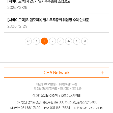
[차바이오텍] 제25기 임시주주총회 소집공고
2025-12-29
[차바이오텍] 리앤모어㈜ 임시주주총회 위임장 수탁 안내문
2025-12-29
이전
다음
끝
1
2
3
4
CHA Network
개인정보처리방침
내부정보관리규정
안전보건방침 및 목표
윤리경영
ISO 인증
상호명
㈜차바이오텍
대표이사
차원태
[주사업장] 경기도 성남시 분당구 판교로 335 차바이오컴플렉스 우)13488
대표번호
031-881-7400
FAX
031-881-7524
IR 전용 031-780-7418